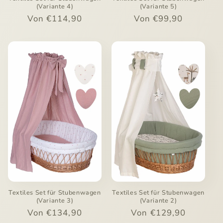
(Variante 4)
(Variante 5)
Normaler
Von €114,90
Normaler
Von €99,90
Preis
Preis
Textiles Set für Stubenwagen
Textiles Set für Stubenwagen
(Variante 3)
(Variante 2)
Normaler
Von €134,90
Normaler
Von €129,90